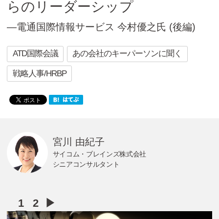
らのリーダーシップ
Cicom Brainsについて
―電通国際情報サービス 今村優之氏 (後編)
採用情報・講師募集
アジア・ネットワーク
ATD国際会議
あの会社のキーパーソンに聞く
戦略人事/HRBP
お問い合わせ
資料ダウンロード
宮川 由紀子
サイコム・ブレインズ株式会社
シニアコンサルタント
検
索:
1
2
▶︎