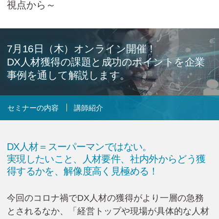
視点から～
Cicom Brainsについて
採用情報・講師募集
7月16日（木）オンライン開催！
アジア・ネットワーク
DX人材獲得の課題と成功のポイントを企業
事例を通して
解説します。
お問い合わせ
セミナーの内容
講師紹介
資料ダウンロード
DX人材＝スーパーマンではない。
実現したいこと、人材要件、社内外からどう獲
得するかを、解像度高く見極める！
検
索:
今回のコロナ禍でDX人材の獲得がより一層の急務
とされるなか、「経営トップや現場が具体的な人材