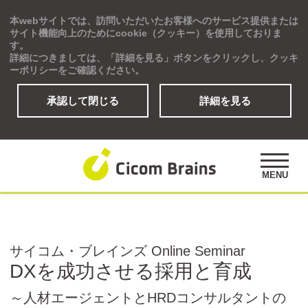
本webサイトでは、訪問いただいたお客様へのサービス提供または
Global
サイト機能向上のためにcookie（クッキー）を使用しておりま
す。
詳細につきましては、「詳細を見る」ボタンをクリックし、クッキ
ーポリシーをご確認ください。
承認して閉じる
詳細を見る
ソリューション
研修プログラム
アセスメント
MENU
公開講座
事例紹介
オピニオンズ
サイコム・ブレインズ Online Seminar
デジタルラーニングサイト
DXを成功させる採用と育成
～人材エージェントとHRDコンサルタントの