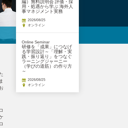
編）無料説明会 評価・採
用・処遇から学ぶ 海外人
事マネジメント実務
2026/08/25
オンライン
Online Seminar
研修を「成果」につなげ
る学習設計～「理解・実
践・振り返り」をつなぐ
ラーニングジャーニー
（学びの道筋）の作り方
～
た
2026/08/25
ま
オンライン
お
コ
ケ
ロ