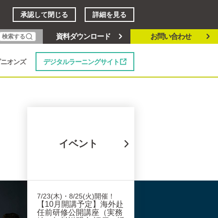
承認して閉じる
詳細を見る
資料ダウンロード
お問い合わせ
検索する
デジタルラーニングサイト
ピニオンズ
イベント
7/23(木)・8/25(火)開催！
【10月開講予定】海外赴
任前研修公開講座（実務