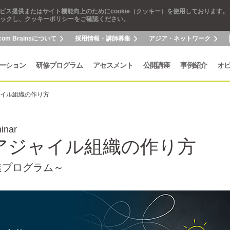
ビス提供またはサイト機能向上のためにcookie（クッキー）を使用しております。
ックし、クッキーポリシーをご確認ください。
com Brainsについて
採用情報・講師募集
アジア・ネットワーク
ーション
研修プログラム
アセスメント
公開講座
事例紹介
オ
イル組織の作り方
nar
アジャイル組織の作り方
進プログラム～