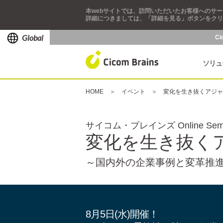
本webサイトでは、訪問いただいたお客様へのサー
詳細につきましては、「詳細を見る」ボタンをクリ
Global
Ci
ソリュ
HOME
イベント
変化を生き抜くアジャ
サイコム・ブレインズ Online Semi
変化を生き抜く
～国内外の企業事例と変革推
8月5日(水)開催！