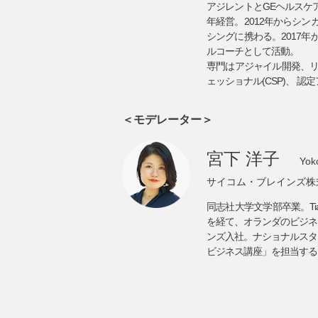
アジレントとGEヘルスケ
年経営。2012年からシ
シングに携わる。2017
ルコーチとして活動。
専門はアジャイル開発、
ェッショナル(CSP)、 認定ア
＜モデレーター＞
宮下 洋子
Yok
サイコム・ブレイン
ズ株
同志社⼤学⽂学部卒業。Tias
を経て、オランダのビジネ
ンズ入社。ナショナルスタ
ビジネス講座」を担当する