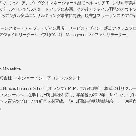
アでエンジニア、プロダクトマネージャーを経てヘルスケアITコンサル事業
ンガポールでモバイルスタートアップに参画。その後アジャイル開発のアウト
年からデジタル変革コンサルティング事業に専任。現在はフリーランスのアジ
リーンスタートアップ、デザイン思考、サービスデザイン。認定スクラムプ
ジャイルリーダーシップ I (CAL-1)、Management 3.0ファシリテーター。
o Miyashita
式会社
マネジャー／シニアコンサルタント
Nimbas Business School（オランダ）MBA。旅行代理店、株式会社リクル
ススクールへ。在学中にHRに興味を持ち、卒業後の2012年、サイコム・ブ
ッフ育成やグローバル経営人材育成、「ATD国際会議現地勉強会」、「AI革
。