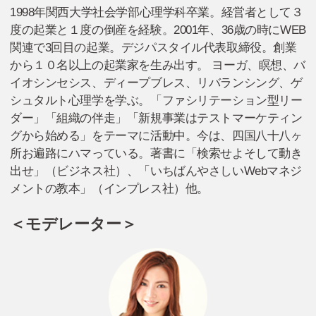
1998年関西大学社会学部心理学科卒業。経営者として３
度の起業と１度の倒産を経験。2001年、36歳の時にWEB
関連で3回目の起業。デジパスタイル代表取締役。創業
から１０名以上の起業家を生み出す。 ヨーガ、瞑想、バ
イオシンセシス、ディープブレス、リバランシング、ゲ
シュタルト心理学を学ぶ。「ファシリテーション型リー
ダー」「組織の伴走」「新規事業はテストマーケティン
グから始める」をテーマに活動中。今は、四国八十八ヶ
所お遍路にハマっている。著書に「検索せよそして動き
出せ」（ビジネス社）、「いちばんやさしいWebマネジ
メントの教本」（インプレス社）他。
＜モデレーター＞