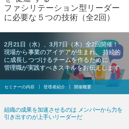
Cicom Brainsについて
ファシリテーション型リーダー
に必要な５つの技術（全2回）
採用情報・講師募集
アジア・ネットワーク
2月21日（水）、3月7日（木）全2回開催！
現場から事業のアイデアが生まれ、
持続的
お問い合わせ
に成長しつづけるチームを作るために
管理職が実践すべきスキルをお伝えします
資料ダウンロード
セミナーの内容
登壇者紹介
開催概要
検
索:
組織の成果を加速させるのは
メンバーから力を
引き出すのが上手いリーダーだ