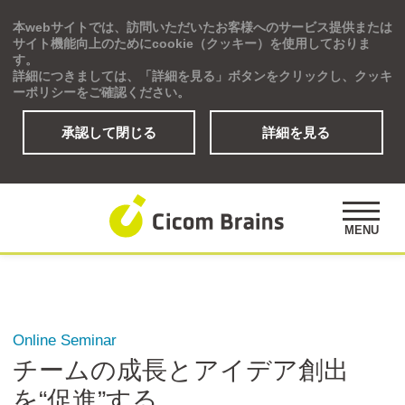
本webサイトでは、訪問いただいたお客様へのサービス提供または
Global
サイト機能向上のためにcookie（クッキー）を使用しておりま
す。
詳細につきましては、「詳細を見る」ボタンをクリックし、クッキ
ーポリシーをご確認ください。
承認して閉じる
詳細を見る
ソリューション
研修プログラム
アセスメント
MENU
公開講座
事例紹介
オピニオンズ
デジタルラーニングサイト
Online Seminar
チームの成長とアイデア創出
を“促進”する