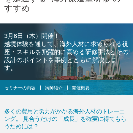
Cicom Brainsについて
すすめ
採用情報・講師募集
アジア・ネットワーク
3月6日（木）開催！
越境体験を通して、海外人材に求められる視
座・
スキルを飛躍的に高める研修手法とその
お問い合わせ
設計のポイント
を事例とともに解説しま
す。
資料ダウンロード
セミナーの内容
講師紹介
開催概要
検
索:
多くの費用と労力がかかる海外人材のトレーニ
ング。
見合うだけの「成長」を確実に得てもら
うためには？