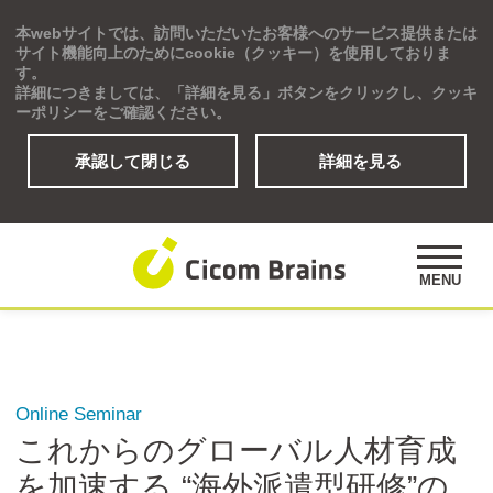
本webサイトでは、訪問いただいたお客様へのサービス提供または
Global
サイト機能向上のためにcookie（クッキー）を使用しておりま
す。
詳細につきましては、「詳細を見る」ボタンをクリックし、クッキ
ーポリシーをご確認ください。
承認して閉じる
詳細を見る
ソリューション
研修プログラム
アセスメント
MENU
公開講座
事例紹介
オピニオンズ
デジタルラーニングサイト
Online Seminar
これからのグローバル人材育成
を加速する “海外派遣型研修”の