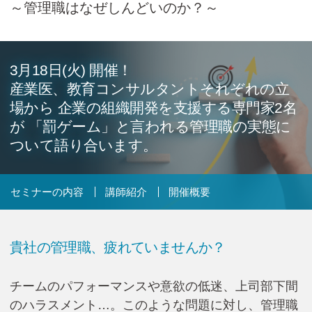
～管理職はなぜしんどいのか？～
Cicom Brainsについて
採用情報・講師募集
3月18日(火) 開催！
アジア・ネットワーク
産業医、教育コンサルタントそれぞれの立
場から
企業の組織開発を支援する専門家2名
が
「罰ゲーム」と言われる管理職の実態に
お問い合わせ
ついて語り合います。
セミナーの内容
講師紹介
開催概要
資料ダウンロード
検
貴社の管理職、疲れていませんか？
索:
チームのパフォーマンスや意欲の低迷、上司部下間
のハラスメント…。このような問題に対し、管理職