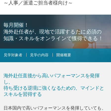
～人事／派遣ご担当者様向け～
Cicom Brainsについて
採用情報・講師募集
毎月開催！
アジア・ネットワーク
海外赴任者が、現地で活躍するたに必須の
知識・スキルをオンラインで獲得できる！
お問い合わせ
見学対象者
見学の内容
開催概要
資料ダウンロード
海外赴任直後から高いパフォーマンスを発揮
し、
検
待ち受ける逆境に強くなるための、マインドと
索:
スキルを習得する
日本国内で高いパフォーマンスを発揮していても、