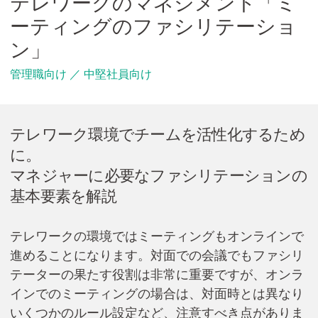
テレワークのマネジメント「ミ
Cicom Brainsについて
ーティングのファシリテーショ
採用情報・講師募集
ン」
管理職向け ／ 中堅社員向け
アジア・ネットワーク
テレワーク環境でチームを活性化するため
お問い合わせ
に。
マネジャーに必要なファシリテーションの
基本要素を解説
資料ダウンロード
テレワークの環境ではミーティングもオンラインで
検
進めることになります。対面での会議でもファシリ
索:
テーターの果たす役割は非常に重要ですが、オンラ
インでのミーティングの場合は、対面時とは異なり
いくつかのルール設定など、注意すべき点がありま