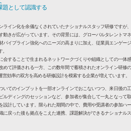
て
課題として認識する
ンライン化を余儀なくされていたナショナルスタッフ研修ですが
す動きが広がっています。その背景には、グローバルタレントマ
材パイプライン強化へのニーズの高まりに加え、従業員エンゲー
す。
に会することで生まれるネットワークづくりや組織としての一体
改めて評価される一方、この数年間で蓄積されたオンライン研修
運営効率の双方を高める研修設計を模索する企業が増えています。
ついてのインプットを一部オンラインでおこないつつ、来日後の
ビルディングのセッションなど、参加者が集合して一丸となって
を設計しています。限られた期間の中で、費用や受講者の参加ハ
織に戻った後も拠点をこえた連携、課題解決ができるナショナル