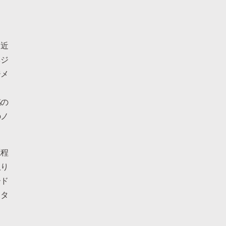
、近
ネジ
ジメ
感の
のノ
工程
取り
ード
スタ