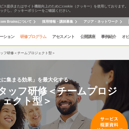
ビス提供またはサイト機能向上のためにcookie（クッキー）を使用しております。
ックし、クッキーポリシーをご確認ください。
com Brainsについて
採用情報・講師募集
アジア・ネットワーク
ーション
研修プログラム
アセスメント
公開講座
事例紹介
オ
ッフ研修＜チームプロジェクト型＞
社に集まる効果」を最大化する
タッフ研修＜チームプロジ
ェクト型＞