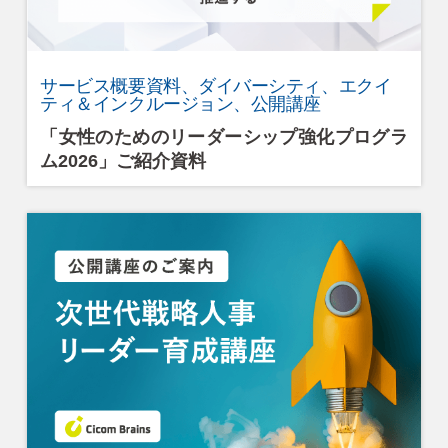
Cicom Brainsについて
採用情報・講師募集
サービス概要資料、ダイバーシティ、エクイ
ティ＆インクルージョン、公開講座
アジア・ネットワーク
「女性のためのリーダーシップ強化プログラ
ム2026」ご紹介資料
お問い合わせ
資料ダウンロード
検
索: