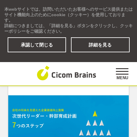
本webサイトでは、訪問いただいたお客様へのサービス提供または
Global
サイト機能向上のためにcookie（クッキー）を使用しておりま
す。
詳細につきましては、「詳細を見る」ボタンをクリックし、クッキ
ーポリシーをご確認ください。
「タレントマネジメント」の資
承認して閉じる
詳細を見る
料
ソリューション
研修プログラム
アセスメント
MENU
公開講座
事例紹介
オピニオンズ
デジタルラーニングサイト