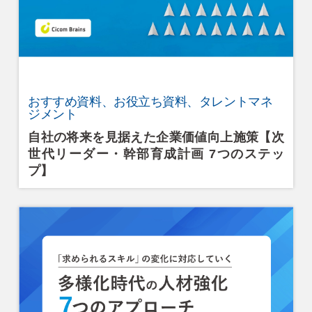
Cicom Brainsについて
採用情報・講師募集
アジア・ネットワーク
おすすめ資料、お役立ち資料、タレントマネ
ジメント
お問い合わせ
自社の将来を見据えた企業価値向上施策【次
世代リーダー・幹部育成計画 7つのステッ
プ】
資料ダウンロード
検
索: