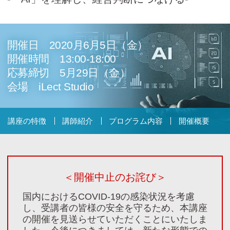
Cicom Brainsについて
採用情報・講師募集
開催日 2020月6月5日（金）
アジア・ネットワーク
開催時間 13:00-18:00
応募締切 5月29日（金）
会場 iLect Studio
お問い合わせ
講座の特徴
講師紹介
プログラム内容
開催概要
資料ダウンロード
＜開催中止のお詫び＞
検
索:
国内におけるCOVID-19の感染状況を考慮
し、受講者の皆様の安全を守るため、本講座
の開催を見送らせていただくことにいたしま