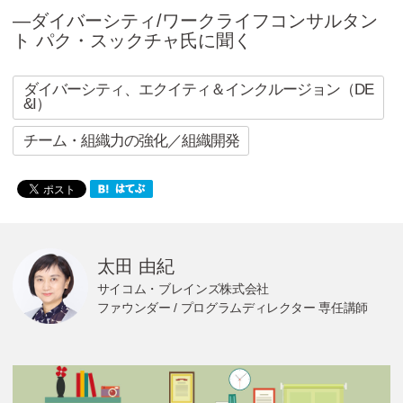
Cicom Brainsについて
―ダイバーシティ/ワークライフコンサルタン
ト パク・スックチャ氏に聞く
採用情報・講師募集
ダイバーシティ、エクイティ＆インクルージョン（DE
アジア・ネットワーク
&I）
チーム・組織力の強化／組織開発
お問い合わせ
資料ダウンロード
太田 由紀
サイコム・ブレインズ株式会社
ファウンダー / プログラムディレクター 専任講師
検
索: