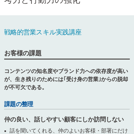
Cicom Brainsについて
採用情報・講師募集
戦略的営業スキル実践講座
アジア・ネットワーク
お客様の課題
お問い合わせ
コンテンツの知名度やブランド力への依存度が高い
が、
生き残りのためには｢受け身の営業｣からの脱却
資料ダウンロード
が不可欠である。
課題の整理
検
索:
仲の良い、話しやすい顧客にしか訪問しない
話を聞いてくれる、仲のよいお客様・部署にだけ