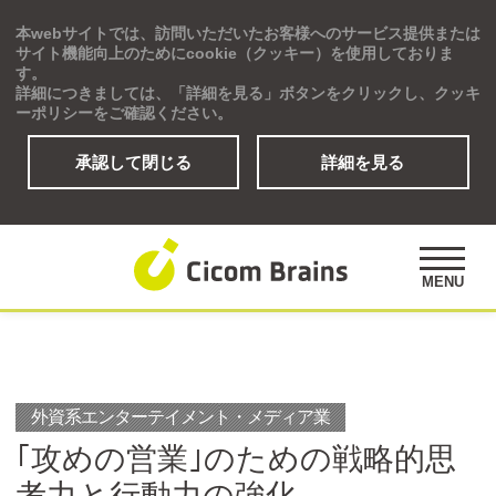
本webサイトでは、訪問いただいたお客様へのサービス提供または
Global
サイト機能向上のためにcookie（クッキー）を使用しておりま
す。
詳細につきましては、「詳細を見る」ボタンをクリックし、クッキ
ーポリシーをご確認ください。
承認して閉じる
詳細を見る
ソリューション
研修プログラム
アセスメント
MENU
公開講座
事例紹介
オピニオンズ
デジタルラーニングサイト
外資系エンターテイメント・メディア業
｢攻めの営業｣のための戦略的思
考力と行動力の強化